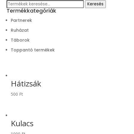
Keresés
Keresés
Termékkategóriák
a
következőre:
Partnerek
Ruházat
Táborok
Toppantó termékek
Hátizsák
500
Ft
Kulacs
1000
Ft