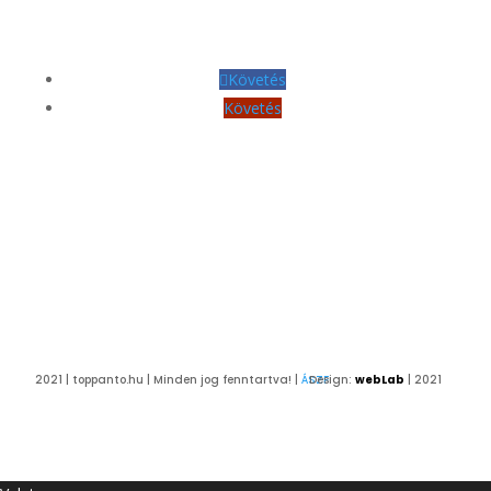
Követés
Követés
2021 | toppanto.hu | Minden jog fenntartva! |
ÁSZF
Design:
webLab
| 2021